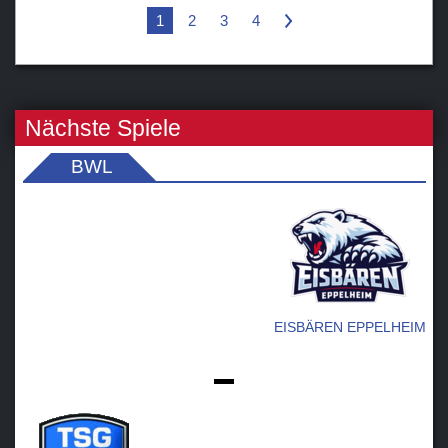
1
2
3
4
>
Nächste Spiele
BWL
EISBÄREN EPPELHEIM
-