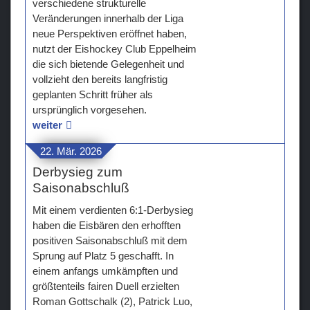
verschiedene strukturelle
Veränderungen innerhalb der Liga
Teams
neue Perspektiven eröffnet haben,
nutzt der Eishockey Club Eppelheim
Verein
die sich bietende Gelegenheit und
vollzieht den bereits langfristig
Sponsoren / Partner
geplanten Schritt früher als
ursprünglich vorgesehen.
Fanzone
weiter
22. Mär. 2026
Derbysieg zum
Saisonabschluß
Mit einem verdienten 6:1-Derbysieg
haben die Eisbären den erhofften
positiven Saisonabschluß mit dem
Sprung auf Platz 5 geschafft. In
einem anfangs umkämpften und
größtenteils fairen Duell erzielten
Roman Gottschalk (2), Patrick Luo,