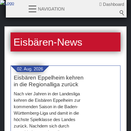
Dashboard
NAVIGATION
News
Eisbären-News
2026-2027
2025-2026
2024-2025
2023-2024
02. Aug. 2026
Eisbären Eppelheim kehren
2022-2023
in die Regionalliga zurück
2021-2022
Nach vier Jahren in der Landesliga
2020-2021
kehren die Eisbären Eppelheim zur
2019-2020
kommenden Saison in die Baden-
2018-2019
Württemberg-Liga und damit in die
höchste Spielklasse des Landes
2017-2018
zurück. Nachdem sich durch
2016-2017