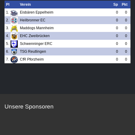
Pl
Verein
Sp
Pkt
1.
Eisbären Eppelheim
0
0
2.
Heilbronner EC
0
0
3.
Maddogs Mannheim
0
0
4.
EHC Zweibrücken
0
0
5.
Schwenninger ERC
0
0
6.
TSG Reutlingen
0
0
7.
CfR Pforzheim
0
0
Unsere Sponsoren