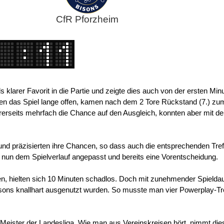
CfR Pforzheim
 klarer Favorit in die Partie und zeigte dies auch von der ersten Min
ären das Spiel lange offen, kamen nach dem 2 Tore Rückstand (7.) zu
ihrerseits mehrfach die Chance auf den Ausgleich, konnten aber mit d
nd präzisierten ihre Chancen, so dass auch die entsprechenden Tref
r nun dem Spielverlauf angepasst und bereits eine Vorentscheidung.
gen, hielten sich 10 Minuten schadlos. Doch mit zunehmender Spielda
Bisons knallhart ausgenutzt wurden. So musste man vier Powerplay-Tr
 Meister der Landesliga. Wie man aus Vereinskreisen hört, nimmt die