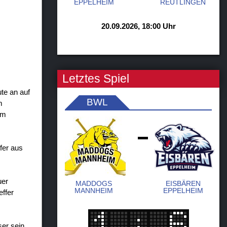
EPPELHEIM
REUTLINGEN
20.09.2026, 18:00 Uhr
Letztes Spiel
ute an auf
BWL
m
em
-
fer aus
uer
MADDOGS
EISBÄREN
MANNHEIM
EPPELHEIM
effer
ser sein