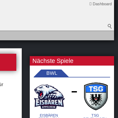
Dashboard
Nächste Spiele
BWL
ür
-
EISBÄREN
TSG