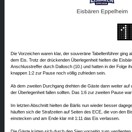
Eisbären Eppelheim
Die Vorzeichen waren klar, der souveräne Tabellenführer ging als
dem Eis. Trotz der drückenden Überlegenheit hielten die Eisb
Anschlusstreffer durch Dallosch (10.) und hatten in der Folge 
knappen 1:2 zur Pause noch völlig zufrieden sein.
Ab dem zweiten Durchgang drehten die Gäste dann weiter auf u
der Überlegenheit fallen sollten. Das 1:6 zur zweiten Pause wa
Im letzten Abschnitt hielten die Bärlis nun wieder besser dage
häuften sich die Strafzeiten auf Seiten des ECE, die von den 
einstecken und am Ende klar mit 1:11 das Eis verlassen.
Die Gäste kürten sich durch den Sieg vorzeitig zum verdienten