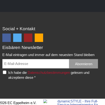
Social + Kontakt
Eisbären Newsletter
Folge
Folge
EC
Falls
uns
uns
Eisbären
Du
E-Mail eintragen und immer auf dem neuesten Stand bleiben
auf
auf
Eppelheim
unsere
Facebook
Twitter
News,
Abonnieren
Rudolf-
und
und
Spielberichte,
Diesel-
Ich habe die
Datenschutzbestimmungen
gelesen und
erhalte
erhalte
etc.
Str.
akzeptiere diese *
die
die
als
20
neuesten
neuesten
RSS
69214
Infos.
Infos.
abonnieren
Eppelheim
möchtest...
Telefon:
2026 EC Eppelheim e.V.