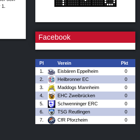
 1.
Facebook
Pl
Verein
Pkt
1.
Eisbären Eppelheim
0
2.
Heilbronner EC
0
3.
Maddogs Mannheim
0
4.
EHC Zweibrücken
0
5.
Schwenninger ERC
0
6.
TSG Reutlingen
0
7.
CfR Pforzheim
0