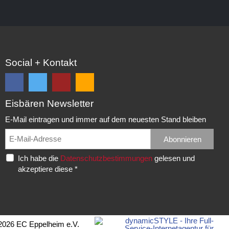
Social + Kontakt
Eisbären Newsletter
Folge
Folge
EC
Falls
uns
uns
Eisbären
Du
E-Mail eintragen und immer auf dem neuesten Stand bleiben
auf
auf
Eppelheim
unsere
Facebook
Twitter
News,
Abonnieren
Rudolf-
und
und
Spielberichte,
Diesel-
Ich habe die
Datenschutzbestimmungen
gelesen und
erhalte
erhalte
etc.
Str.
akzeptiere diese *
die
die
als
20
neuesten
neuesten
RSS
69214
Infos.
Infos.
abonnieren
Eppelheim
möchtest...
Telefon:
2026 EC Eppelheim e.V.