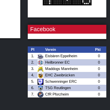
Facebook
Pl
Verein
Pkt
1.
Eisbären Eppelheim
0
2.
Heilbronner EC
0
3.
Maddogs Mannheim
0
4.
EHC Zweibrücken
0
5.
Schwenninger ERC
0
6.
TSG Reutlingen
0
7.
CfR Pforzheim
0