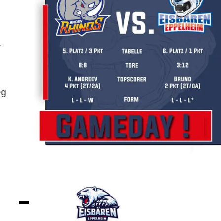
r
eg
-